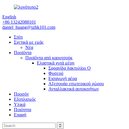
English
+86 13242088101
daniel_huang@szhk101.com
Σπίτι
Σχετικά με εμάς
Νέα
Προϊόντα
Προϊόντα από καουτσούκ
Ελαστικά χυτά μέρη
Σφραγίδα δακτυλίου Ο
Φυσερό
Εισαγωγή αέρα
Αξεσουάρ εσωτερικού χώρου
Ανταλλακτικά αυτοκινήτων
Προσόν
Εξοπλισμός
Υλικά
Ποιότητα
Επαφή