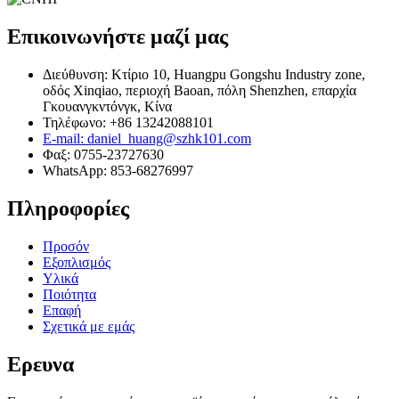
Επικοινωνήστε μαζί μας
Διεύθυνση: Κτίριο 10, Huangpu Gongshu Industry zone,
οδός Xinqiao, περιοχή Baoan, πόλη Shenzhen, επαρχία
Γκουανγκντόνγκ, Κίνα
Τηλέφωνο: +86 13242088101
E-mail: daniel_huang@szhk101.com
Φαξ: 0755-23727630
WhatsApp: 853-68276997
Πληροφορίες
Προσόν
Εξοπλισμός
Υλικά
Ποιότητα
Επαφή
Σχετικά με εμάς
Ερευνα