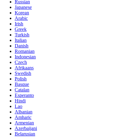
Russian
Japanese
Korean
Arabic
Irish
Greek
Turkish
Italian
Danish
Romanian
Indonesian
Czech
Afrikaans
Swedish
Polish
Basque
Catalan
Esperanto
Hindi
Lao
Albanian
Amharic
Armenian
Azerbaijani
Belarusian