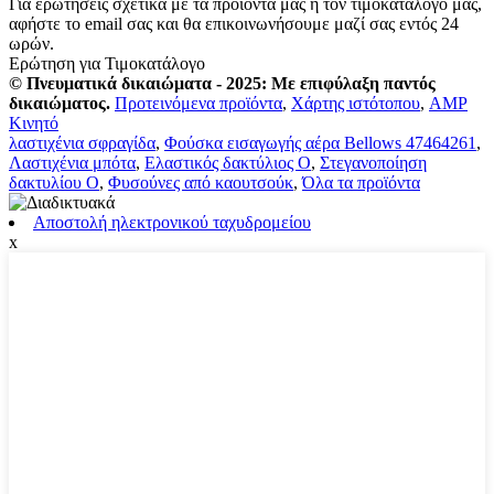
Για ερωτήσεις σχετικά με τα προϊόντα μας ή τον τιμοκατάλογό μας,
αφήστε το email σας και θα επικοινωνήσουμε μαζί σας εντός 24
ωρών.
Ερώτηση για Τιμοκατάλογο
© Πνευματικά δικαιώματα - 2025: Με επιφύλαξη παντός
δικαιώματος.
Προτεινόμενα προϊόντα
,
Χάρτης ιστότοπου
,
AMP
Κινητό
λαστιχένια σφραγίδα
,
Φούσκα εισαγωγής αέρα Bellows 47464261
,
Λαστιχένια μπότα
,
Ελαστικός δακτύλιος Ο
,
Στεγανοποίηση
δακτυλίου Ο
,
Φυσούνες από καουτσούκ
,
Όλα τα προϊόντα
Αποστολή ηλεκτρονικού ταχυδρομείου
x