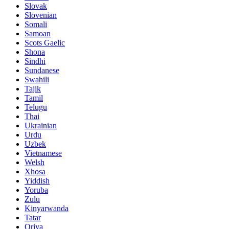
Slovak
Slovenian
Somali
Samoan
Scots Gaelic
Shona
Sindhi
Sundanese
Swahili
Tajik
Tamil
Telugu
Thai
Ukrainian
Urdu
Uzbek
Vietnamese
Welsh
Xhosa
Yiddish
Yoruba
Zulu
Kinyarwanda
Tatar
Oriya