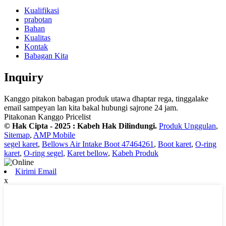
Kualifikasi
prabotan
Bahan
Kualitas
Kontak
Babagan Kita
Inquiry
Kanggo pitakon babagan produk utawa dhaptar rega, tinggalake
email sampeyan lan kita bakal hubungi sajrone 24 jam.
Pitakonan Kanggo Pricelist
© Hak Cipta - 2025 : Kabeh Hak Dilindungi.
Produk Unggulan
,
Sitemap
,
AMP Mobile
segel karet
,
Bellows Air Intake Boot 47464261
,
Boot karet
,
O-ring
karet
,
O-ring segel
,
Karet bellow
,
Kabeh Produk
Kirimi Email
x