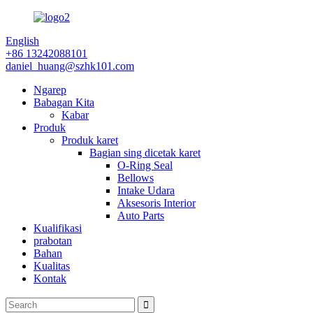
English
+86 13242088101
daniel_huang@szhk101.com
Ngarep
Babagan Kita
Kabar
Produk
Produk karet
Bagian sing dicetak karet
O-Ring Seal
Bellows
Intake Udara
Aksesoris Interior
Auto Parts
Kualifikasi
prabotan
Bahan
Kualitas
Kontak