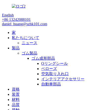
English
+86 13242088101
daniel_huang@szhk101.com
家
私たちについて
ニュース
製品
ゴム製品
ゴム成形部品
Oリングシール
ベローズ
空気取り入れ口
インテリアアクセサリー
自動車部品
資格
装置
材料
品質
接触