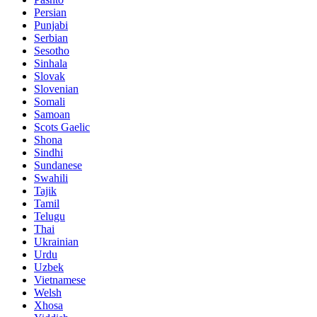
Persian
Punjabi
Serbian
Sesotho
Sinhala
Slovak
Slovenian
Somali
Samoan
Scots Gaelic
Shona
Sindhi
Sundanese
Swahili
Tajik
Tamil
Telugu
Thai
Ukrainian
Urdu
Uzbek
Vietnamese
Welsh
Xhosa