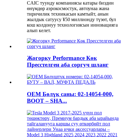
CAIC туунду компаниясы катары биздин
өнүмдөр аэрокосмостук, автоунаа жана
тиричилик техникасын камтыйт, анын
жылдык сатуусу ¥50 миллионду түзөт, бул
кош колдонуу технологиясын инновацияга
алып келет.
Жогорку Performance Көк
Пресстелген аба соргуч шланг
OEM Бөлүк саны: 02-14054-000,
BOOT – SHA...