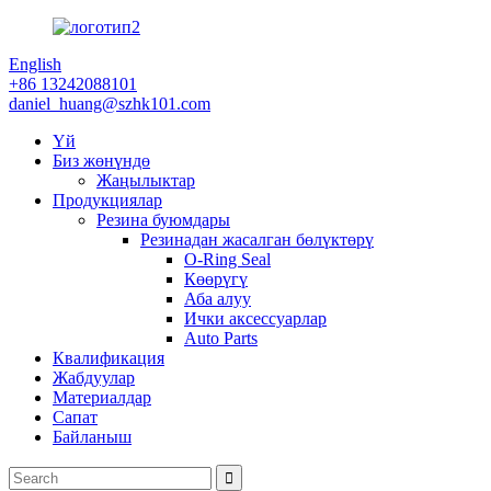
English
+86 13242088101
daniel_huang@szhk101.com
Үй
Биз жөнүндө
Жаңылыктар
Продукциялар
Резина буюмдары
Резинадан жасалган бөлүктөрү
O-Ring Seal
Көөрүгү
Аба алуу
Ички аксессуарлар
Auto Parts
Квалификация
Жабдуулар
Материалдар
Сапат
Байланыш