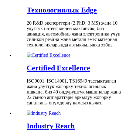
Технологиялык Edge
20 R&D эксперттери (2 PhD, 3 MS) жана 10
улуттук патент менен мактансак, биз
авиация, автомобиль жана электроника үчүн
силикон резина жана металл эмес материал
технологияларында артыкчылыкка ээбиз.
Certified Excellence
ISO9001, ISO14001, TS16949 тастыкталган
жана улуттук жогорку технологиялык
ишкана, биз 40 өндүрүштүк машиналар жана
22 сыноо аппараттары аркылуу жогорку
сапаттагы өнүмдөрдү камсыз кылат.
Industry Reach