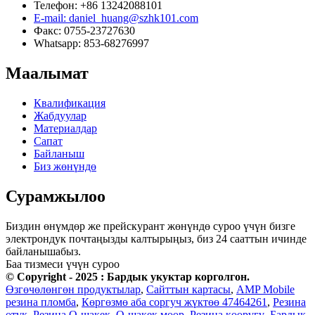
Телефон: +86 13242088101
E-mail: daniel_huang@szhk101.com
Факс: 0755-23727630
Whatsapp: 853-68276997
Маалымат
Квалификация
Жабдуулар
Материалдар
Сапат
Байланыш
Биз жөнүндө
Сурамжылоо
Биздин өнүмдөр же прейскурант жөнүндө суроо үчүн бизге
электрондук почтаңызды калтырыңыз, биз 24 сааттын ичинде
байланышабыз.
Баа тизмеси үчүн суроо
© Copyright - 2025 : Бардык укуктар корголгон.
Өзгөчөлөнгөн продуктылар
,
Сайттын картасы
,
AMP Mobile
резина пломба
,
Көргөзмө аба соргуч жүктөө 47464261
,
Резина
өтүк
,
Резина O-шакек
,
O-шакек мөөр
,
Резина көөрүгү
,
Бардык