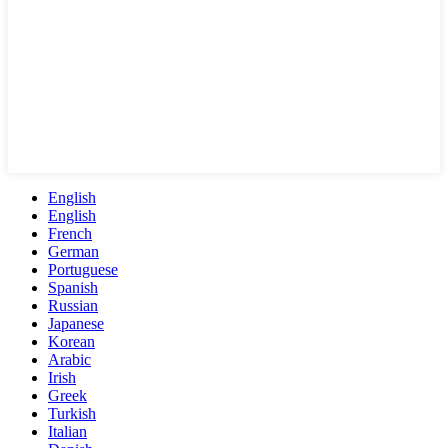
English
English
French
German
Portuguese
Spanish
Russian
Japanese
Korean
Arabic
Irish
Greek
Turkish
Italian