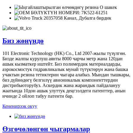
Биз жөнүндө
101 Electronic Technology (HK) Co., Ltd 2007-жылы түзүлгөн.
Бизде жалпы курулуш аянты 8000 чарчы метр жана 120дан
ашык кызматкер иштейт. Биз полимердик материалдарды,
аэрокосмостук гидравликалык мунай түтүктөрүн жана башка
учактын резина тетиктерин чыгара алабыз. Мындан тышкары,
биз дүйнөдөгү белгилүү авионикалык компоненттердин
дистрибьюторубуз. Аскердик жана жарандык пайдалануу
жаатында 10дон ашык улуттук деңгээлдеги патенттер, анын
ичинде 2 ойлоп табуу патенти бар.
Кененирээк окуу
Өзгөчөлөнгөн чыгармалар