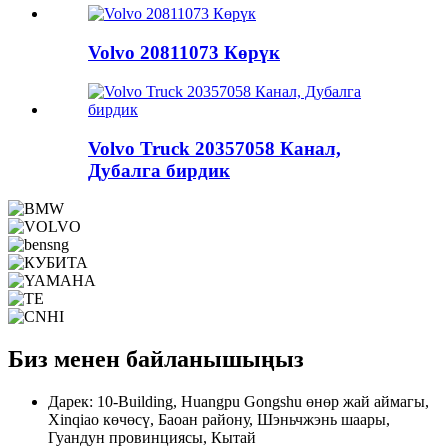
Volvo 20811073 Көрүк
Volvo Truck 20357058 Канал,
Дубалга бирдик
Биз менен байланышыңыз
Дарек: 10-Building, Huangpu Gongshu өнөр жай аймагы,
Xinqiao көчөсү, Баоан району, Шэньчжэнь шаары,
Гуандун провинциясы, Кытай