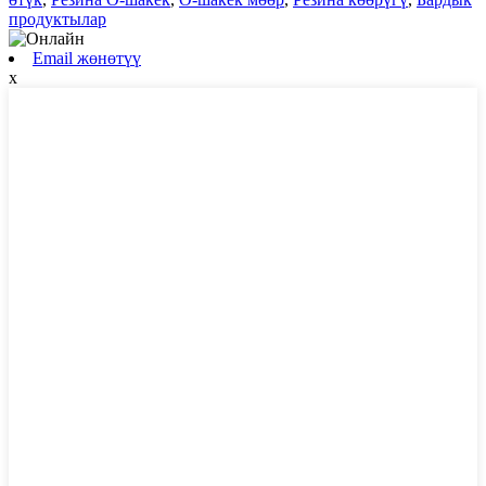
продуктылар
Email жөнөтүү
x