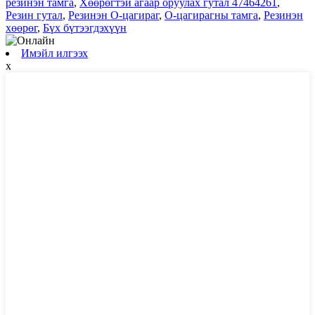
резинэн тамга
,
Хөөрөгтэй агаар оруулах гутал 47464261
,
Резин гутал
,
Резинэн O-цагираг
,
O-цагирагны тамга
,
Резинэн
хөөрөг
,
Бүх бүтээгдэхүүн
Имэйл илгээх
x