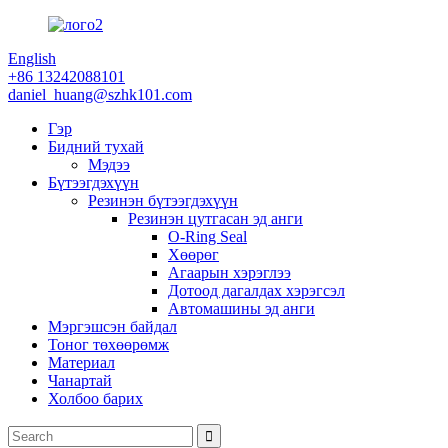
English
+86 13242088101
daniel_huang@szhk101.com
Гэр
Бидний тухай
Мэдээ
Бүтээгдэхүүн
Резинэн бүтээгдэхүүн
Резинэн цутгасан эд анги
O-Ring Seal
Хөөрөг
Агаарын хэрэглээ
Дотоод дагалдах хэрэгсэл
Автомашины эд анги
Мэргэшсэн байдал
Тоног төхөөрөмж
Материал
Чанартай
Холбоо барих