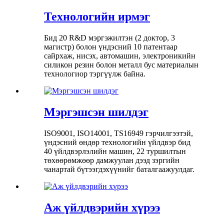
Технологийн ирмэг
Бид 20 R&D мэргэжилтэн (2 доктор, 3
магистр) болон үндэсний 10 патентаар
сайрхаж, нисэх, автомашин, электроникийн
силикон резин болон металл бус материалын
технологиор тэргүүлж байна.
Мэргэшсэн шилдэг
ISO9001, ISO14001, TS16949 гэрчилгээтэй,
үндэсний өндөр технологийн үйлдвэр бид
40 үйлдвэрлэлийн машин, 22 туршилтын
төхөөрөмжөөр дамжуулан дээд зэргийн
чанартай бүтээгдэхүүнийг баталгаажуулдаг.
Аж үйлдвэрийн хүрээ