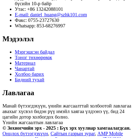
бүсийн 10-р байр
Утас: +86 13242088101
E-mail: daniel_huang@szhk101.com
Факс: 0755-23727630
Whatsapp: 853-68276997
Мэдээлэл
Мэргэшсэн байдал
Тоног төхөөрөмж
Материал
Чанартай
Холбоо барих
Бидний тухай
Лавлагаа
Манай бүтээгдэхүүн, үнийн жагсаалттай холбоотой лавлагаа
авахыг хүсвэл бидэн рүү имэйл хаягаа үлдээнэ үү, бид 24
цагийн дотор холбогдох болно.
Үнийн жагсаалтын лавлагаа
© Зохиогчийн эрх - 2025 : Бүх эрх хуулиар хамгаалагдсан.
Онцлох бүтээгдэхүүн
,
Сайтын газрын зураг
,
AMP Mobile