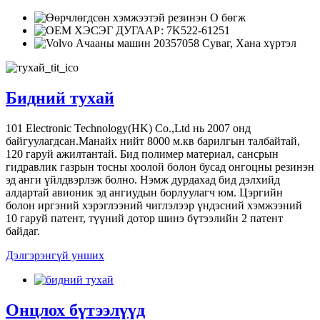
Бидний тухай
101 Electronic Technology(HK) Co.,Ltd нь 2007 онд
байгуулагдсан.Манайх нийт 8000 м.кв барилгын талбайтай,
120 гаруй ажилтантай. Бид полимер материал, сансрын
гидравлик газрын тосны хоолой болон бусад онгоцны резинэн
эд анги үйлдвэрлэж болно. Нэмж дурдахад бид дэлхийд
алдартай авионик эд ангиудын борлуулагч юм. Цэргийн
болон иргэний хэрэглээний чиглэлээр үндэсний хэмжээний
10 гаруй патент, түүний дотор шинэ бүтээлийн 2 патент
байдаг.
Дэлгэрэнгүй унших
Онцлох бүтээлүүд