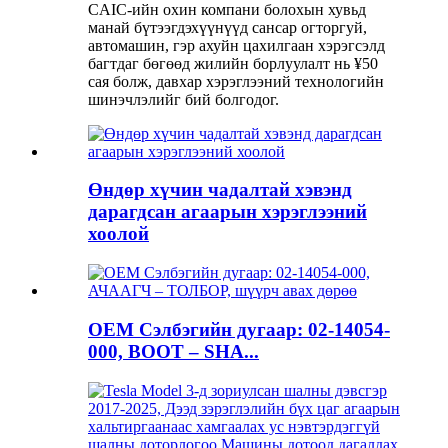
CAIC-ийн охин компани болохын хувьд
манай бүтээгдэхүүнүүд сансар огторгуй,
автомашин, гэр ахуйн цахилгаан хэрэгсэлд
багтдаг бөгөөд жилийн борлуулалт нь ¥50
сая болж, давхар хэрэглээний технологийн
шинэчлэлийг бий болгодог.
Өндөр хүчин чадалтай хэвэнд
дарагдсан агаарын хэрэглээний
хоолой
OEM Сэлбэгийн дугаар: 02-14054-
000, BOOT – SHA...