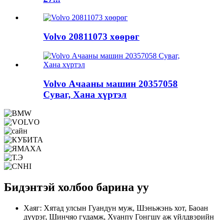
Volvo 20811073 хөөрөг
Volvo Ачааны машин 20357058
Суваг, Хана хүртэл
Бидэнтэй холбоо барина уу
Хаяг: Хятад улсын Гуандун муж, Шэньжэнь хот, Баоан
дүүрэг, Шинчяо гудамж, Хуанпу Гонгшу аж үйлдвэрийн